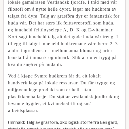
lokale gamalrasen Vestlandsk fjordfe. I tråd med vår
filosofi om å nytte heile dyret, lagar me hudkrem av
talget frå dyra. Talg av grasfôra dyr er fantanstisk for
huda vår. Det har særs lik feittsyreprofil som huda,
og inneheld feittløyselege A, D, K og E-vitaminar.
Kort sagt inneheld talg alt det gode huda vår treng. I
tillegg til talget inneheld hudkremane våre berre 2–3
andre ingrediensar – mellom anna blomar og urter
hausta frå innmark og utmark. Slik at du er trygg på
kva du smører på huda di.
Ved å kjøpe Symre hudkrem får du eit lokalt
handverk laga på lokale ressursar. Du får trygge og
miljøvennlege produkt som er heilt utan
plastikkemballasje. Du støttar vestlandsk jordbruk og
levande bygder, ei kvinnebedrift og små
arbeidsplassar.
(Innhald: Talg av grasfôra, økologisk storfe frå Een gard,
tistelolje, uttrekk av mynte, eterisk olje av grønmynte.)