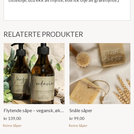
RELATERTE PRODUKTER
Flytende såpe – vegansk, økologiske oljer, naturlig duft
Snåle såper
kr
139,00
kr
99,00
Reine Såper
Reine Såper