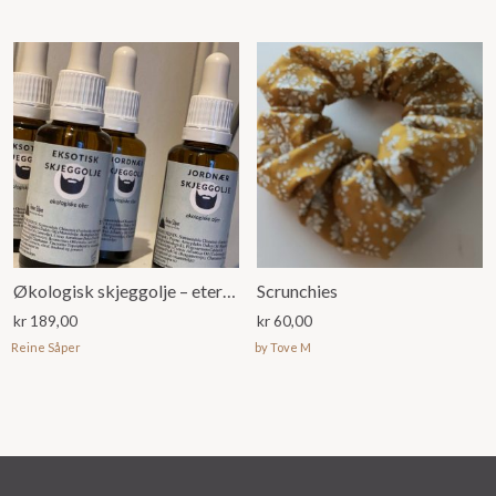
Økologisk skjeggolje – eteriske oljer
Scrunchies
kr
189,00
kr
60,00
Reine Såper
by Tove M