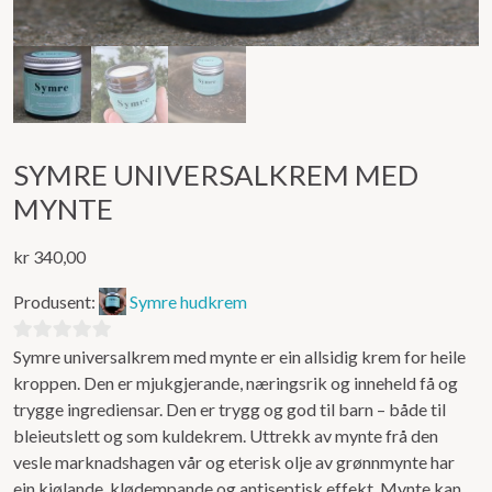
SYMRE UNIVERSALKREM MED
MYNTE
kr
340,00
Produsent:
Symre hudkrem
Symre universalkrem med mynte er ein allsidig krem for heile
0
kroppen. Den er mjukgjerande, næringsrik og inneheld få og
ut
trygge ingrediensar. Den er trygg og god til barn – både til
av
bleieutslett og som kuldekrem. Uttrekk av mynte frå den
5
vesle marknadshagen vår og eterisk olje av grønnmynte har
ein kjølande, klødempande og antiseptisk effekt. Mynte kan