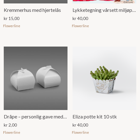
Kremmerhus med hjertelås
Lykketegning vårsett miljøpotter
kr
15,00
kr
40,00
Flowerline
Flowerline
Dråpe – personlig gave med plass til 1 konfekt
Eliza potte kit 10 stk
kr
2,00
kr
40,00
Flowerline
Flowerline