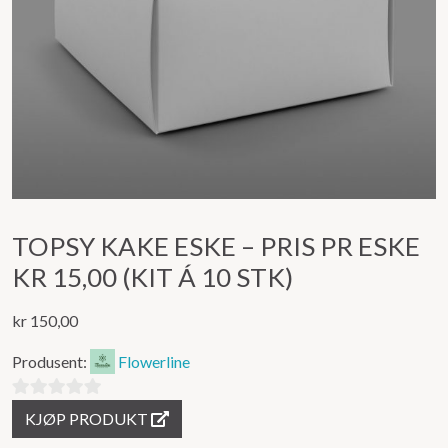
TOPSY KAKE ESKE – PRIS PR ESKE
KR 15,00 (KIT Á 10 STK)
kr
150,00
Produsent:
Flowerline
0
KJØP PRODUKT
ut