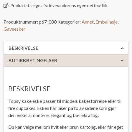
av
: Produktet selges fra leverandørens egen nettbutikk
5
Produktnummer:
p67_080
Kategorier:
Annet
,
Emballasje
,
Gaveesker
BESKRIVELSE
BUTIKKBETINGELSER
BESKRIVELSE
Topsy kake eske passer til middels kakestørrelse eller til
fire cupcakes. Esken har låser på to av sidene som gjør
den enkel å montere. Elegant og bærekraftig.
Du kan velge mellom hvit eller brun kartong, eller får eget