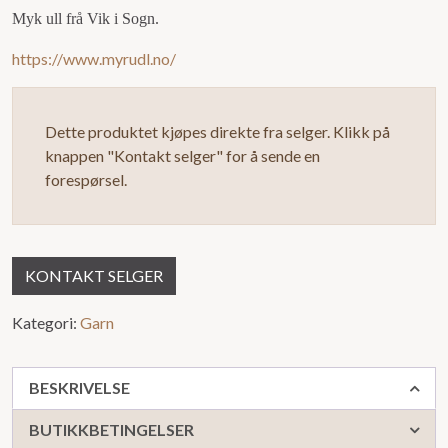
0
Myk ull frå Vik i Sogn.
ut
https://www.myrudl.no/
av
5
Dette produktet kjøpes direkte fra selger. Klikk på
knappen "Kontakt selger" for å sende en
forespørsel.
KONTAKT SELGER
Kategori:
Garn
BESKRIVELSE
BUTIKKBETINGELSER