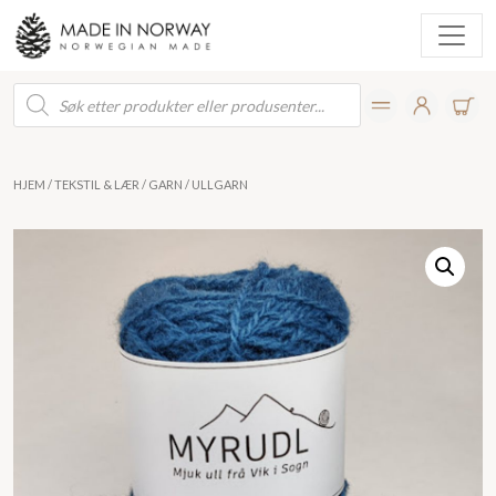
Products
search
HJEM
/
TEKSTIL & LÆR
/
GARN
/ ULLGARN