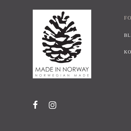
F
BL
K