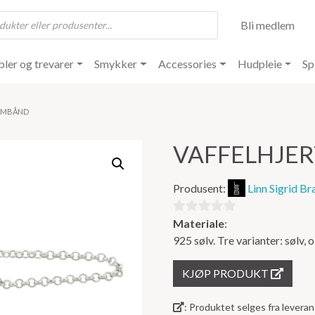
Bli medlem
ler og trevarer
Smykker
Accessories
Hudpleie
Sp
ARMBÅND
VAFFELHJE
Produsent:
Linn Sigrid Br
Materiale
:
0
925 sølv. Tre varianter: sølv, 
ut
av
KJØP PRODUKT
5
: Produktet selges fra lever