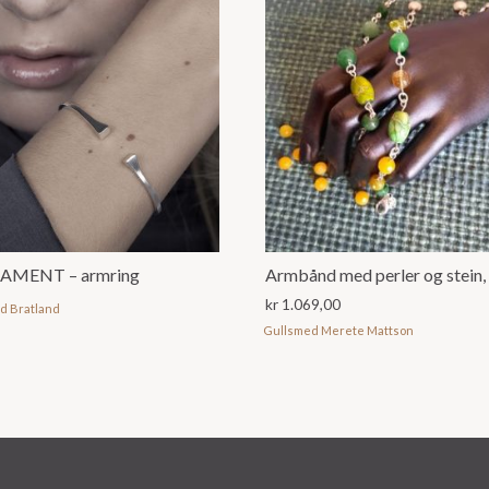
AMENT – armring
kr
1.069,00
id Bratland
Gullsmed Merete Mattson