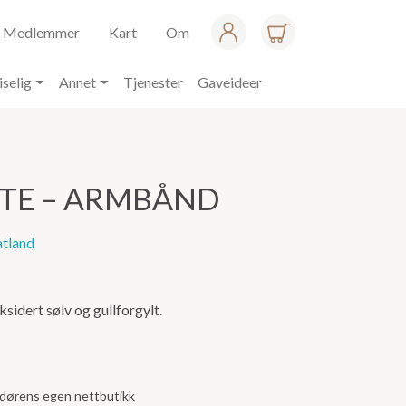
Medlemmer
Kart
Om
iselig
Annet
Tjenester
Gaveideer
RTE – ARMBÅND
atland
oksidert sølv og gullforgylt.
andørens egen nettbutikk