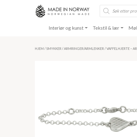
Products
search
Interiør og kunst
Tekstil & lær
Møb
HJEM
/
SMYKKER
/
ARMRINGER/ARMLENKER
/ VAFFELHJERTE – 