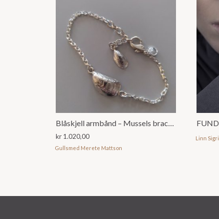
Blåskjell armbånd – Mussels bracelet
FUND
kr
1.020,00
Linn Sigr
Gullsmed Merete Mattson