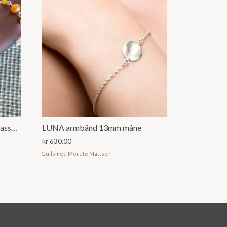
Armbånd med perler og stein, assortert
LUNA armbånd 13mm måne
kr
630,00
Gullsmed Merete Mattson