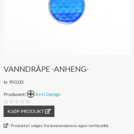
VANNDRÅPE -ANHENG-
kr
950,00
Produsent:
A+G Design
0
KJØP PRODUKT
ut
av
: Produktet selges fra leverandørens egen nettbutikk
5