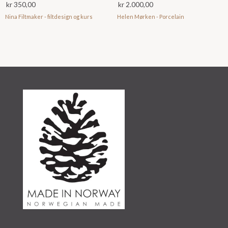
kr
350,00
kr
2.000,00
Nina Filtmaker - filtdesign og kurs
Helen Mørken - Porcelain