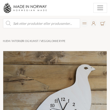
Products
search
HJEM
/
INTERIØR OG KUNST
/ VEGGKLOKKE RYPE