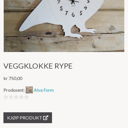
VEGGKLOKKE RYPE
kr
750,00
Produsent:
Alva Form
0
ut
KJØP PRODUKT
av
5