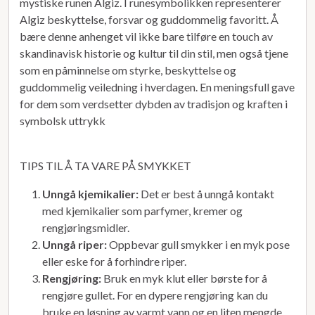
mystiske runen Algiz. I runesymbolikken representerer
Algiz beskyttelse, forsvar og guddommelig favoritt. Å
bære denne anhenget vil ikke bare tilføre en touch av
skandinavisk historie og kultur til din stil, men også tjene
som en påminnelse om styrke, beskyttelse og
guddommelig veiledning i hverdagen. En meningsfull gave
for dem som verdsetter dybden av tradisjon og kraften i
symbolsk uttrykk
TIPS TIL Å TA VARE PÅ SMYKKET
Unngå kjemikalier:
Det er best å unngå kontakt
med kjemikalier som parfymer, kremer og
rengjøringsmidler.
Unngå riper:
Oppbevar gull smykker i en myk pose
eller eske for å forhindre riper.
Rengjøring:
Bruk en myk klut eller børste for å
rengjøre gullet. For en dypere rengjøring kan du
bruke en løsning av varmt vann og en liten mengde