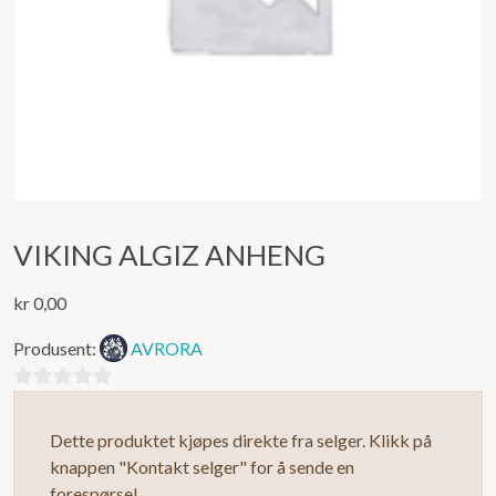
VIKING ALGIZ ANHENG
kr
0,00
Produsent:
AVRORA
0
ut
Dette produktet kjøpes direkte fra selger. Klikk på
av
knappen "Kontakt selger" for å sende en
5
forespørsel.