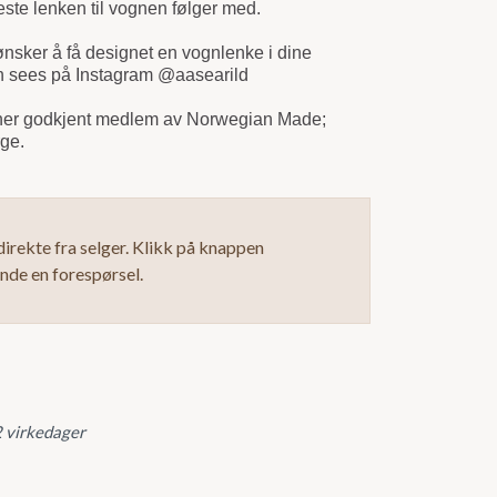
 feste lenken til vognen følger med.
nsker å få designet en vognlenke i dine
 kan sees på Instagram @aasearild
gner godkjent medlem av Norwegian Made;
orge.
irekte fra selger. Klikk på knappen
ende en forespørsel.
2 virkedager