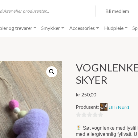
Bli medlem
ler og trevarer
Smykker
Accessories
Hudpleie
Sp
VOGNLENKE 
SKYER
kr
250,00
Produsent:
Ull i Nord
0
Søt vognlenke med lyslilla 
ut
med allergivennlig fyllvatt. U
av