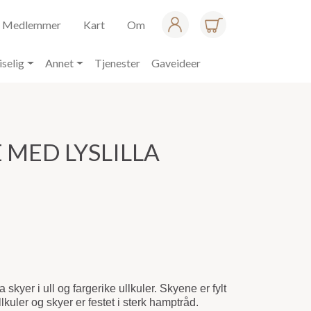
Medlemmer
Kart
Om
iselig
Annet
Tjenester
Gaveideer
MED LYSLILLA
skyer i ull og fargerike ullkuler. Skyene er fylt
llkuler og skyer er festet i sterk hamptråd.