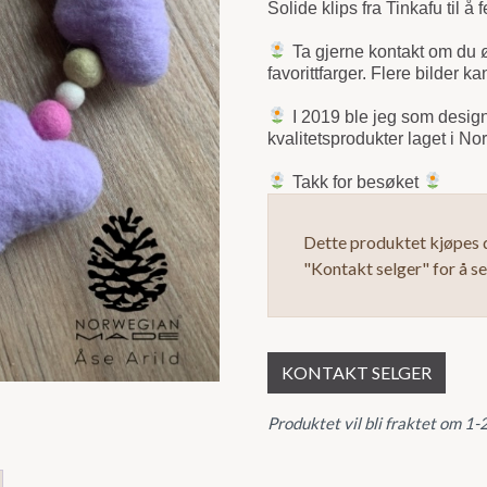
Solide klips fra Tinkafu til å
5
Ta gjerne kontakt om du ø
favorittfarger. Flere bilder
I 2019 ble jeg som desi
kvalitetsprodukter laget i N
Takk for besøket
Dette produktet kjøpes d
"Kontakt selger" for å s
KONTAKT SELGER
Produktet vil bli fraktet om 1-