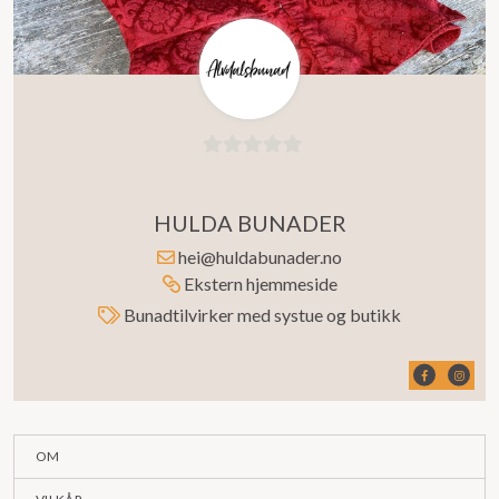
0
ut
HULDA BUNADER
av
5
hei@huldabunader.no
Ekstern hjemmeside
Bunadtilvirker med systue og butikk
OM