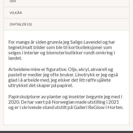
OM
VILKÅR
OMTALER (
0
)
For mange år siden grunnla jeg Salige Lavendel og har
tegnet/malt bilder som ble til kortkolleksjoner som
selges i interiør og blomsterbutikker rundt omkring i
landet.
Arbeidene mine er figurative. Olje, akryl, akvarell og
pastell er medier jeg ofte bruker. Linotrykk er jeg også
glad i å arbeide med, jeg elsker det litt røffe ujålete
uttrykket det skaper på papiret. ​
Papirskulpturer av planter og insekter begynte jeg med i
2020. De har vært på Norwegian made utstilling i 2021
og er i skrivende stund utstilt på Galleri ReGlow i Horten. ​