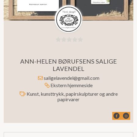
0
ut
ANN-HELEN BØRUFSENS SALIGE
av
LAVENDEL
5
saligelavendel@gmail.com
Ekstern hjemmeside
Kunst, kunsttrykk, papirskulpturer og andre
papirvarer