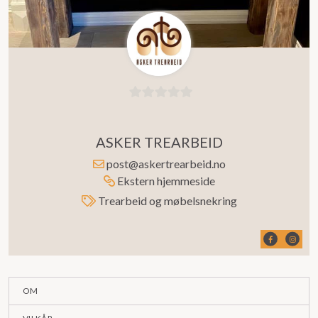
0
ut
ASKER TREARBEID
av
5
post@askertrearbeid.no
Ekstern hjemmeside
Trearbeid og møbelsnekring
OM