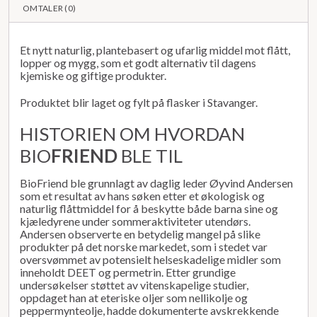
OMTALER (
0
)
Et nytt naturlig, plantebasert og ufarlig middel mot flått,
lopper og mygg, som et godt alternativ til dagens
kjemiske og giftige produkter.
Produktet blir laget og fylt på flasker i Stavanger.
HISTORIEN OM HVORDAN
BIO
FRIEND
BLE TIL
BioFriend ble grunnlagt av daglig leder Øyvind Andersen
som et resultat av hans søken etter et økologisk og
naturlig flåttmiddel for å beskytte både barna sine og
kjæledyrene under sommeraktiviteter utendørs.
Andersen observerte en betydelig mangel på slike
produkter på det norske markedet, som i stedet var
oversvømmet av potensielt helseskadelige midler som
inneholdt DEET og permetrin. Etter grundige
undersøkelser støttet av vitenskapelige studier,
oppdaget han at eteriske oljer som nellikolje og
peppermynteolje, hadde dokumenterte avskrekkende