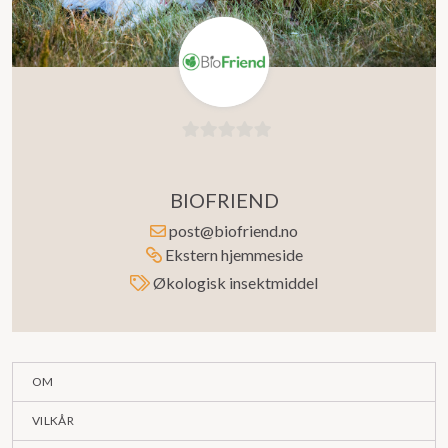
0
ut
BIOFRIEND
av
5
post@biofriend.no
Ekstern hjemmeside
Økologisk insektmiddel
OM
VILKÅR