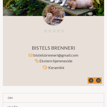
0
ut
BISTELS BRENNERI
av
5
bistelsbrenneri@gmail.com
Ekstern hjemmeside
Keramikk
OM