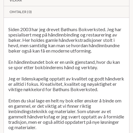
VILKÅR
OMTALER (
0
)
Siden 2003 har jeg drevet Bøthuns Bokverksted. Jeg har
spesialisert meg på håndinnbinding og restaurering av
bøker. Her holdes gamle håndverkstradisjoner stolt i
hevd, men samtidig kan man se hvordan håndinnbundne
bøker også kan få en moderne utforming.
En håndinnbundet bok er en unik gjenstand, hvor du kan
se spor etter bokbinderens hånd og verktøy.
Jeg er lidenskapelig opptatt av kvalitet og godt håndverk
er alltid i fokus. Kreativitet, kvalitet og nøyaktighet er
viktige nøkkelord for Bøthuns Bokverksted. ​
Enten du skal lage en helt ny bok eller ønsker å binde om
en gammel, er det viktig at vi finner riktig
innbindingsteknikk og materialer. Som utøver av et
gammelt håndverksfag er jeg svært opptatt av å formidle
tradisjon, men er også alltid oppdatert på nye løsninger
og materialer.