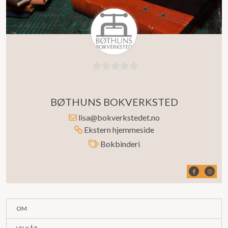
0
ut
BØTHUNS BOKVERKSTED
av
5
lisa@bokverkstedet.no
Ekstern hjemmeside
Bokbinderi
OM