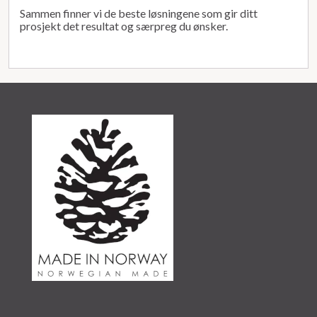
Sammen finner vi de beste løsningene som gir ditt
prosjekt det resultat og særpreg du ønsker.