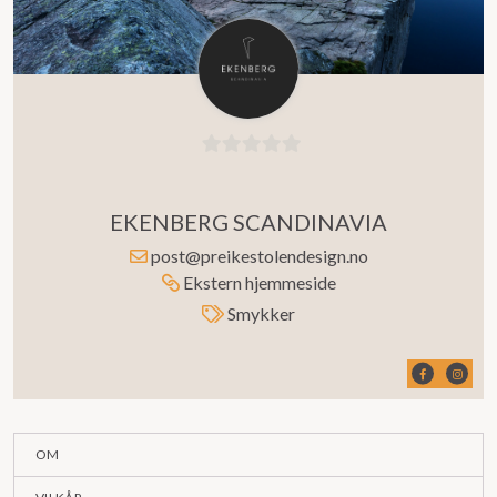
0
ut
EKENBERG SCANDINAVIA
av
5
post@preikestolendesign.no
Ekstern hjemmeside
Smykker
OM