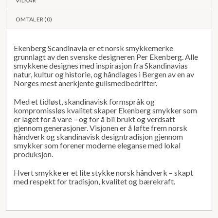
VILKÅR
OMTALER (
0
)
Ekenberg Scandinavia er et norsk smykkemerke
grunnlagt av den svenske designeren Per Ekenberg. Alle
smykkene designes med inspirasjon fra Skandinavias
natur, kultur og historie, og håndlages i Bergen av en av
Norges mest anerkjente gullsmedbedrifter.
Med et tidløst, skandinavisk formspråk og
kompromissløs kvalitet skaper Ekenberg smykker som
er laget for å vare – og for å bli brukt og verdsatt
gjennom generasjoner. Visjonen er å løfte frem norsk
håndverk og skandinavisk designtradisjon gjennom
smykker som forener moderne eleganse med lokal
produksjon.
Hvert smykke er et lite stykke norsk håndverk – skapt
med respekt for tradisjon, kvalitet og bærekraft.