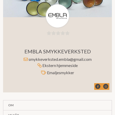
0
ut
EMBLA SMYKKEVERKSTED
av
5
smykkeverksted.embla@gmail.com
Ekstern hjemmeside
Emaljesmykker
OM