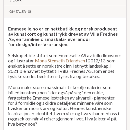
VILKÅR
OMTALER (
0
)
Emmeselle.no er en nettbutikk og norsk produsent
av kunstkort og kunsttrykk drevet av Villa Frednes
AS, en familieeid småskala-leverandør
for design/interiørbransjen.
Selskapet ble stiftet som Emmeselle AS av billedkunstner
og illustratør
Mona Stenseth Erlandsen
i 2012/13, som
ønsket å sette en norsk strek inn i et nytt landsskap. I
2021 ble navnet byttet til Villa Frednes AS, som er det
fysiske stedet bedriften styres fra og besøkes.
Mona maler store, maksimalistiske oljemalerier som
billedkunstner, men “kler også på seg” den enkle,
fargesterke Emmesellestreken av akvarell- pigmenter,
for å formidle og skildre detaljene; minnene våre som
hvisker om norsk arv og kultur. Hennes kunstneriske
inspirasjon er identitet, hvem vi er og hva vi har med oss i
ryggsekken når vi reiser gjennom livet. Hva jakter vi på,
hva betyr noe?