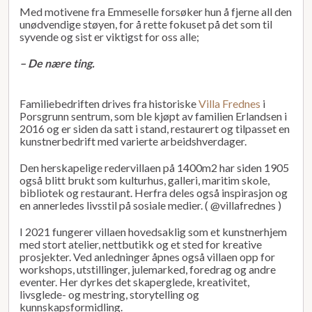
Med motivene fra Emmeselle forsøker hun å fjerne all den
unødvendige støyen, for å rette fokuset på det som til
syvende og sist er viktigst for oss alle;
– De nære ting.
Familiebedriften drives fra historiske
Villa Frednes
i
Porsgrunn sentrum, som ble kjøpt av familien Erlandsen i
2016 og er siden da satt i stand, restaurert og tilpasset en
kunstnerbedrift med varierte arbeidshverdager.
Den herskapelige redervillaen på 1400m2 har siden 1905
også blitt brukt som kulturhus, galleri, maritim skole,
bibliotek og restaurant. Herfra deles også inspirasjon og
en annerledes livsstil på sosiale medier. ( @villafrednes )
I 2021 fungerer villaen hovedsaklig som et kunstnerhjem
med stort atelier, nettbutikk og et sted for kreative
prosjekter. Ved anledninger åpnes også villaen opp for
workshops, utstillinger, julemarked, foredrag og andre
eventer. Her dyrkes det skaperglede, kreativitet,
livsglede- og mestring, storytelling og
kunnskapsformidling.