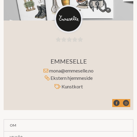
0
ut
EMMESELLE
av
5
mona@emmeselle.no
Ekstern hjemmeside
Kunstkort
OM