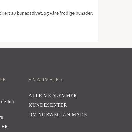
spirert av bunadsølvet, og våre frodige bunader.
DE
SNARVEIER
ALLE MEDLEMMER
rne her
.
KUNDESENTER
OM NORWEGIAN MADE
re
TER