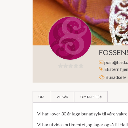
FOSSEN
post@hasla
Ekstern hje
0
Bunadsølv
ut
av
5
OM
VILKÅR
OMTALER (
0
)
Vi har i over 30 år laga bunadsylv til våre vak
Vi har utvida sortimentet, og lagar også til Hal