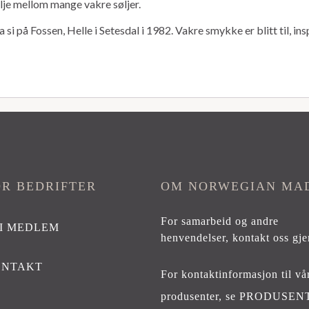
elje mellom mange vakre søljer.
i på Fossen, Helle i Setesdal i 1982. Vakre smykke er blitt til, in
OR BEDRIFTER
OM NORWEGIAN MA
For samarbeid og andre
I MEDLEM
henvendelser,
kontakt oss gje
ONTAKT
For kontaktinformasjon til vå
produsenter, se
PRODUSEN