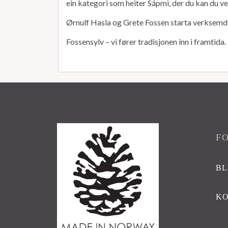
ein kategori som heiter Sápmi, der du kan du v
Ørnulf Hasla og Grete Fossen starta verksemda s
Fossensylv – vi fører tradisjonen inn i framtida.
F
BL
K