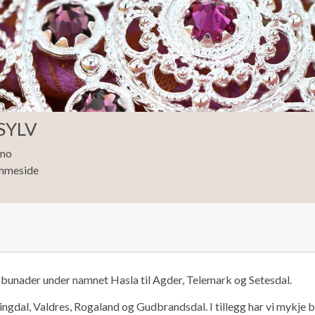
SYLV
.no
mmeside
re bunader under namnet Hasla til Agder, Telemark og Setesdal.
lingdal, Valdres, Rogaland og Gudbrandsdal. I tillegg har vi mykje b