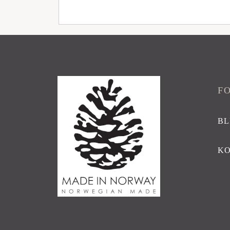
F
BL
K