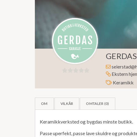
GERDAS
seierstad@
Ekstern hje
0
Keramikk
ut
av
5
OM
VILKÅR
OMTALER (
0
)
Keramikkverksted og bygdas minste butikk.
Passe uperfekt, passe lave skuldre og produkt