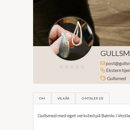
GULLSM
post@gulls
Ekstern hje
0
Gullsmed
ut
av
5
OM
VILKÅR
OMTALER (
0
)
Gullsmed med eget verksted på Bømlo i Vestla