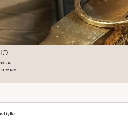
IO
mio.no
mmeside
nd fylke.