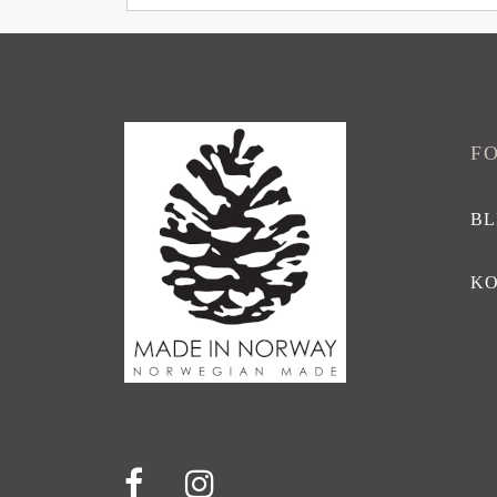
F
BL
K