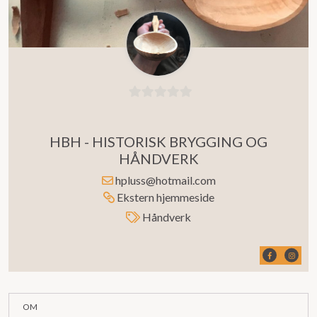
0
ut
HBH - HISTORISK BRYGGING OG
av
HÅNDVERK
5
hpluss@hotmail.com
Ekstern hjemmeside
Håndverk
OM