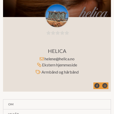
0
ut
HELICA
av
5
helene@helica.no
Ekstern hjemmeside
Armbånd og hårbånd
OM