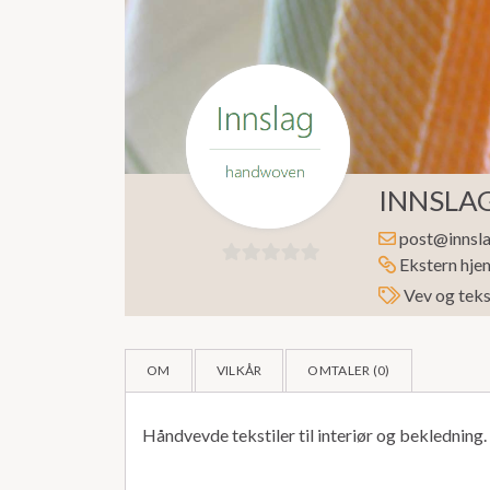
INNSLAG
post@innsla
Ekstern hje
0
Vev og teks
ut
av
5
OM
VILKÅR
OMTALER (
0
)
Håndvevde tekstiler til interiør og bekledning.