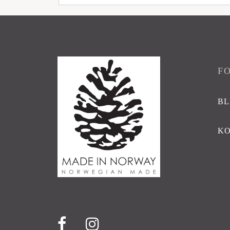
F
BL
K