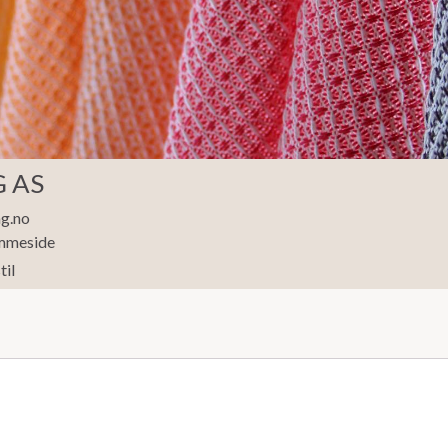
 AS
g.no
mmeside
til