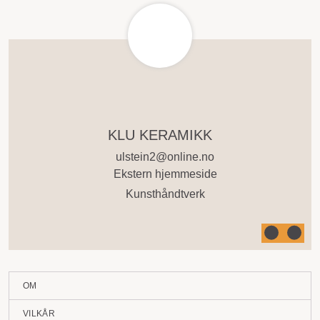
0
ut
KLU KERAMIKK
av
5
ulstein2@online.no
Ekstern hjemmeside
Kunsthåndtverk
OM
VILKÅR