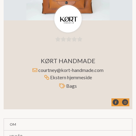
0
ut
KØRT HANDMADE
av
5
courtney@kort-handmade.com
Ekstern hjemmeside
Bags
OM