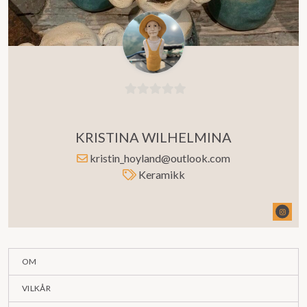
0
ut
KRISTINA WILHELMINA
av
5
kristin_hoyland@outlook.com
Keramikk
OM
VILKÅR