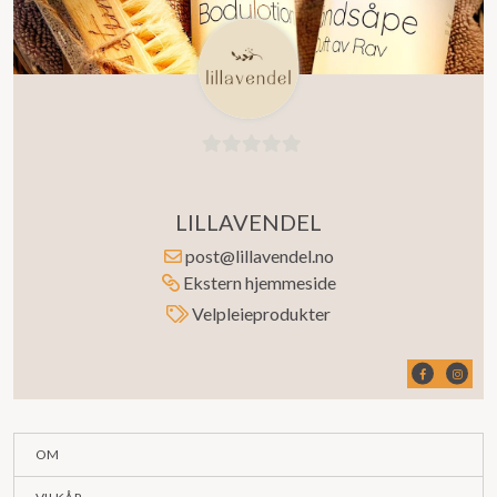
0
ut
LILLAVENDEL
av
5
post@lillavendel.no
Ekstern hjemmeside
Velpleieprodukter
OM