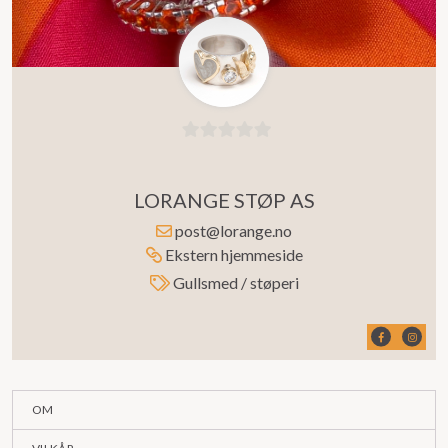
0
ut
LORANGE STØP AS
av
5
post@lorange.no
Ekstern hjemmeside
Gullsmed / støperi
OM