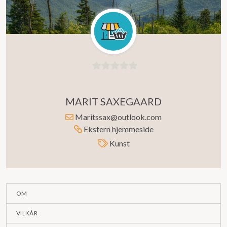
0
ut
MARIT SAXEGAARD
av
5
Maritssax@outlook.com
Ekstern hjemmeside
Kunst
OM
VILKÅR