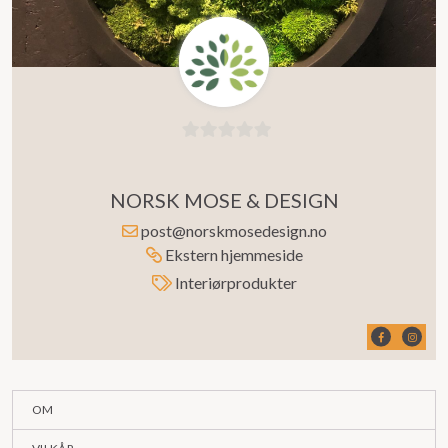
0
ut
NORSK MOSE & DESIGN
av
5
post@norskmosedesign.no
Ekstern hjemmeside
Interiørprodukter
OM