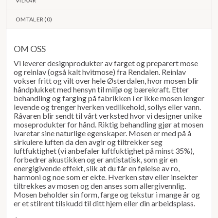
VILKÅR
OMTALER (
0
)
OM OSS
Vi leverer designprodukter av farget og preparert mose
og reinlav (også kalt hvitmose) fra Rendalen. Reinlav
vokser fritt og vilt over hele Østerdalen, hvor mosen blir
håndplukket med hensyn til miljø og bærekraft. Etter
behandling og farging på fabrikken i er ikke mosen lenger
levende og trenger hverken vedlikehold, sollys eller vann.
Råvaren blir sendt til vårt verksted hvor vi designer unike
moseprodukter for hånd. Riktig behandling gjør at mosen
ivaretar sine naturlige egenskaper. Mosen er med på å
sirkulere luften da den avgir og tiltrekker seg
luftfuktighet (vi anbefaler luftfuktighet på minst 35%),
forbedrer akustikken og er antistatisk, som gir en
energigivende effekt, slik at du får en følelse av ro,
harmoni og noe som er ekte. Hverken støv eller insekter
tiltrekkes av mosen og den anses som allergivennlig.
Mosen beholder sin form, farge og tekstur i mange år og
er et stilrent tilskudd til ditt hjem eller din arbeidsplass.