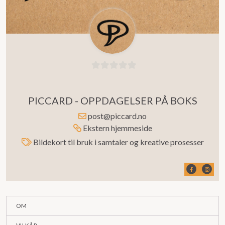
0
ut
PICCARD - OPPDAGELSER PÅ BOKS
av
5
post@piccard.no
Ekstern hjemmeside
Bildekort til bruk i samtaler og kreative prosesser
OM