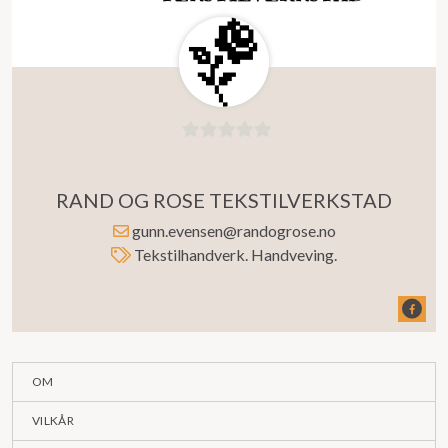
0
ut
RAND OG ROSE TEKSTILVERKSTAD
av
5
gunn.evensen@randogrose.no
Tekstilhandverk. Handveving.
OM
VILKÅR