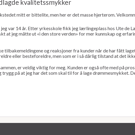
dlagde kvalitetssmykker
rkstedet mitt er bittelite, men her er det masse hjerterom. Velkom
jeg var 14 år. Etter yrkesskole fikk jeg lærlingeplass hos Ute de L
t at jeg måtte ut «i den store verden» for mer kunnskap og erfaring
ke tilbakemeldingene og reaksjoner fra kunder når de har fått laget 
dre eller besteforeldre, men som er i så dårlig tilstand at det ikke
 sammen, er veldig viktig for meg. Kunden er også ofte med på pros
 trygg på at jeg har det som skal til for å lage drømmesmykket. De