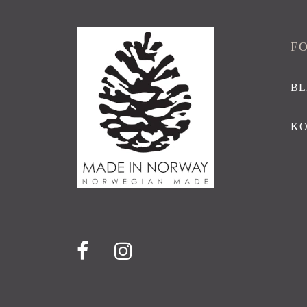
F
BL
K