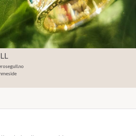
LL
rosegull.no
mmeside