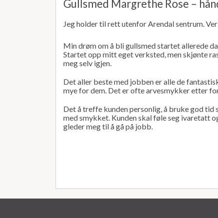
Gullsmed Margrethe Rose – hån
Jeg holder til rett utenfor Arendal sentrum. Ve
Min drøm om å bli gullsmed startet allerede da 
Startet opp mitt eget verksted, men skjønte rask
meg selv igjen.
Det aller beste med jobben er alle de fantastis
mye for dem. Det er ofte arvesmykker etter forel
Det å treffe kunden personlig, å bruke god tid
med smykket. Kunden skal føle seg ivaretatt og
gleder meg til å gå på jobb.