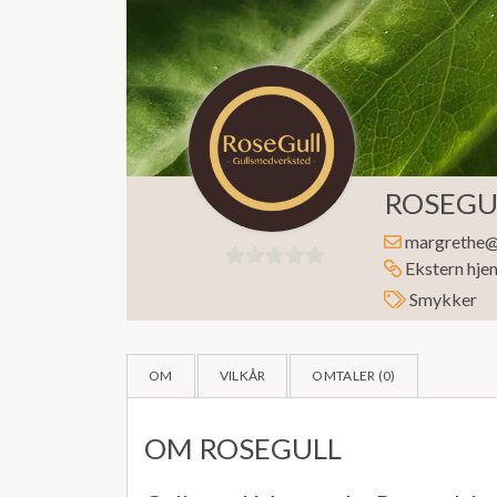
ROSEGU
margrethe@
Ekstern hje
0
Smykker
ut
av
5
OM
VILKÅR
OMTALER (
0
)
OM ROSEGULL