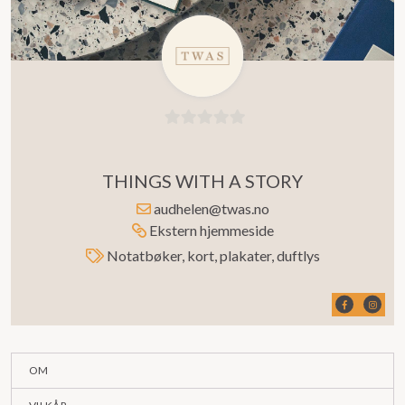
0
ut
THINGS WITH A STORY
av
5
audhelen@twas.no
Ekstern hjemmeside
Notatbøker, kort, plakater, duftlys
OM