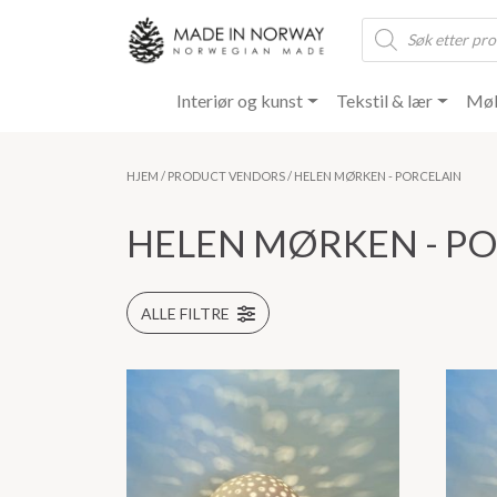
Products
search
Interiør og kunst
Tekstil & lær
Møb
HJEM
/ PRODUCT VENDORS / HELEN MØRKEN - PORCELAIN
HELEN MØRKEN - P
ALLE FILTRE