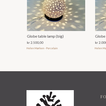
Globe table lamp (big)
Globe 
kr
2.500,00
kr
2.00
Helen Mørken - Porcelain
Helen Mø
F