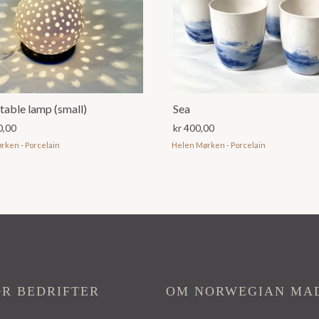
table lamp (small)
Sea
0,00
kr
400,00
rken - Porcelain
Helen Mørken - Porcelain
OR BEDRIFTER
OM NORWEGIAN MA