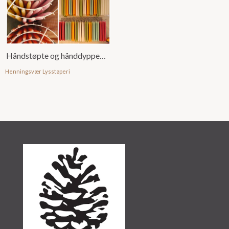
Håndstøpte og hånddyppede stearinglys
Henningsvær Lysstøperi