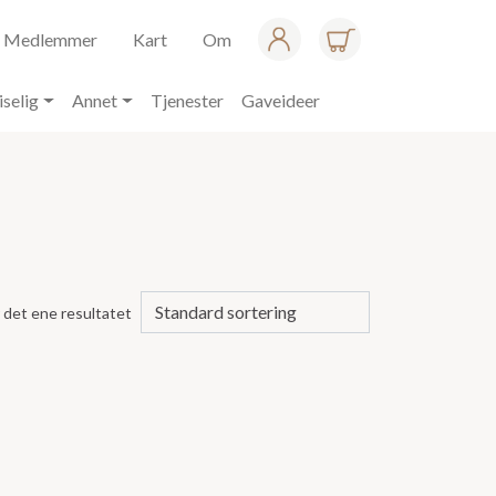
Medlemmer
Kart
Om
iselig
Annet
Tjenester
Gaveideer
 det ene resultatet