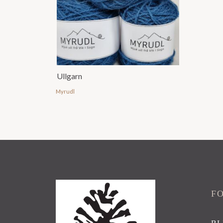
Ullgarn
Myrudl
F