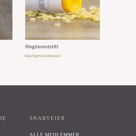
Ringblomststift
Naturlig Hud Johansen
DE
SNARVEIER
ALLE MEDLEMMER