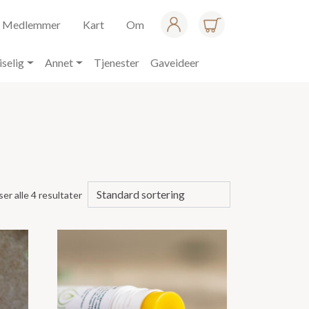
Medlemmer
Kart
Om
iselig
Annet
Tjenester
Gaveideer
ser alle 4 resultater