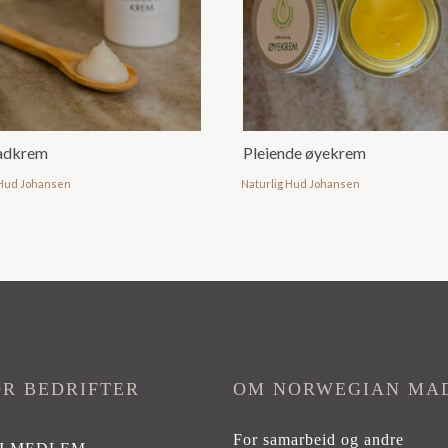
adkrem
Pleiende øyekrem
 Hud Johansen
Naturlig Hud Johansen
OR BEDRIFTER
OM NORWEGIAN MA
For samarbeid og andre