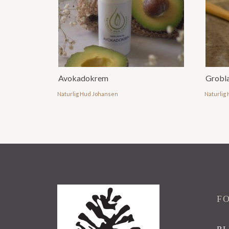
Avokadokrem
Grobl
Naturlig Hud Johansen
Naturlig
F