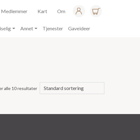
Medlemmer
Kart
Om
iselig
Annet
Tjenester
Gaveideer
er alle 10 resultater