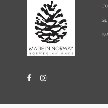
F
BL
K