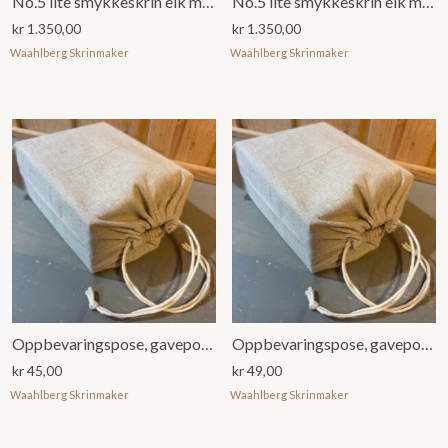
No.5 lite smykkeskrin eik med grønt stoff
No.5 lite smykkeskrin eik med rødt stoff
kr
1.350,00
kr
1.350,00
Waahlberg Skrinmaker
Waahlberg Skrinmaker
Oppbevaringspose, gavepose no.1
Oppbevaringspose, gavepose no.2
kr
45,00
kr
49,00
Waahlberg Skrinmaker
Waahlberg Skrinmaker