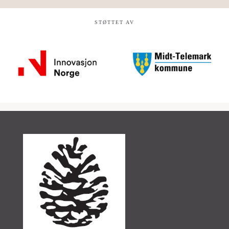
STØTTET AV
Wizebets
Casino