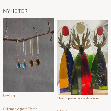
NYHETER
Smykker
Glassobjekter og akrylmalerier
Gullsmed Agnete Tjerbo