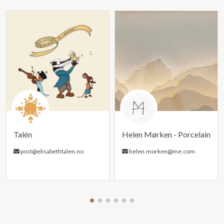
Talén
Helen Mørken - Porcelain
post@elisabethtalen.no
helen.morken@me.com