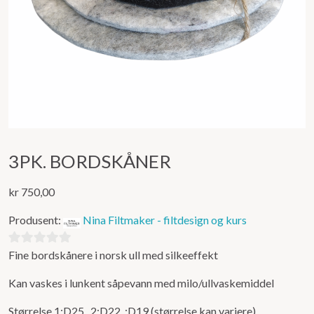
3PK. BORDSKÅNER
kr
750,00
Produsent:
Nina Filtmaker - filtdesign og kurs
Fine bordskånere i norsk ull med silkeeffekt
0
ut
Kan vaskes i lunkent såpevann med milo/ullvaskemiddel
av
5
Størrelse 1:D25 2:D22 :D19 (størrelse kan variere)