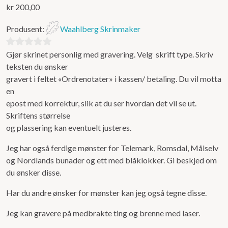
kr
200,00
Produsent:
Waahlberg Skrinmaker
Gjør skrinet personlig med gravering. Velg skrift type. Skriv
0
teksten du ønsker
ut
gravert i feltet «Ordrenotater» i kassen/ betaling. Du vil motta
av
en
5
epost med korrektur, slik at du ser hvordan det vil se ut.
Skriftens størrelse
og plassering kan eventuelt justeres.
Jeg har også ferdige mønster for Telemark, Romsdal, Målselv
og Nordlands bunader og ett med blåklokker. Gi beskjed om
du ønsker disse.
Har du andre ønsker for mønster kan jeg også tegne disse.
Jeg kan gravere på medbrakte ting og brenne med laser.