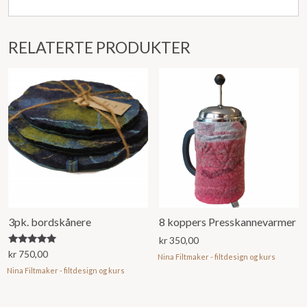
RELATERTE PRODUKTER
3pk. bordskånere
8 koppers Presskannevarmer
kr
350,00
Vurdert
kr
750,00
Nina Filtmaker - filtdesign og kurs
5.00
av 5
Nina Filtmaker - filtdesign og kurs