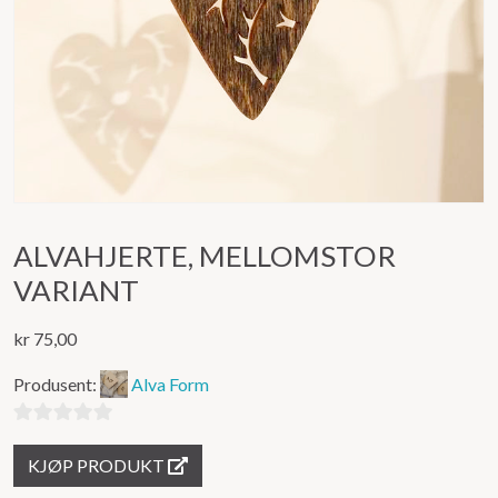
ALVAHJERTE, MELLOMSTOR
VARIANT
kr
75,00
Produsent:
Alva Form
0
KJØP PRODUKT
ut
av