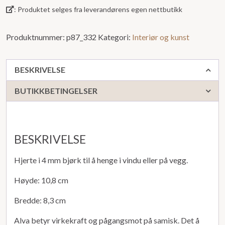
: Produktet selges fra leverandørens egen nettbutikk
5
Produktnummer:
p87_332
Kategori:
Interiør og kunst
BESKRIVELSE
BUTIKKBETINGELSER
BESKRIVELSE
Hjerte i 4 mm bjørk til å henge i vindu eller på vegg.
Høyde: 10,8 cm
Bredde: 8,3 cm
Alva betyr virkekraft og pågangsmot på samisk. Det å