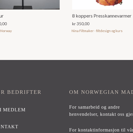
ur
8 koppers Presskannevarmer
0,00
kr
350,00
 Norway
Nina Filtmaker - filtdesign og kurs
OR BEDRIFTER
OM NORWEGIAN MA
For samarbeid og andre
I MEDLEM
henvendelser,
kontakt oss gje
ONTAKT
For kontaktinformasjon til vå