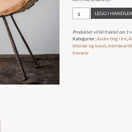
Skulptur
LEGG I HANDLE
på
egne
bein
Produktet vil bli fraktet om 1 
Kategorier:
Andre ting i tre
,
A
antall
Interiør og kunst
,
Interiørarti
trevarer