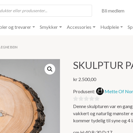
Bli medlem
ler og trevarer
Smykker
Accessories
Hudpleie
Sp
Å EGNE BEIN
SKULPTUR P
kr
2.500,00
Produsent:
Mette Of No
Denne skulpturen var en gang 
0
vakkert og naturlig mønster e
ut
kommer tydelig til syne og 4 l
av
5
cm H:40 B:30 D:17