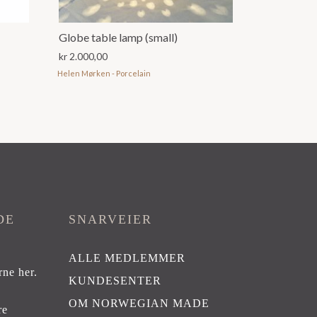
Globe table lamp (small)
kr
2.000,00
Helen Mørken - Porcelain
DE
SNARVEIER
ALLE MEDLEMMER
rne her
.
KUNDESENTER
OM NORWEGIAN MADE
re