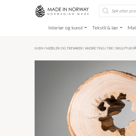
Products
search
Interiør og kunst
Tekstil & lær
Møb
HJEM
/
MØBLER OG TREVARER
/
ANDRE TING I TRE
/ SKULPTUR P