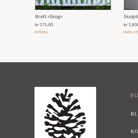
Brett «Skog»
Skulpt
kr
175,00
kr
1.80
Firfletta
Mette Of
F
BL
K