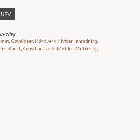
KURV
virkedag
nnet
,
Gaveideer
,
Håndverk
,
Hytter
,
Innredning
,
kler
,
Kunst
,
Kunsthåndverk
,
Møbler
,
Møbler og