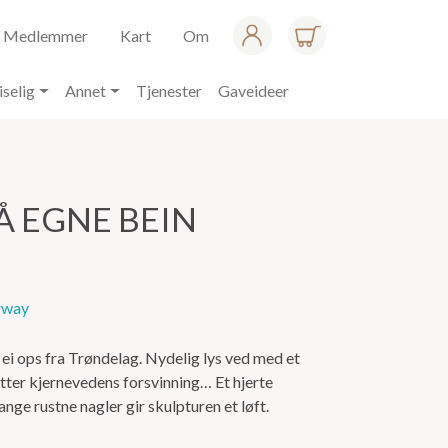
Medlemmer
Kart
Om
iselig
Annet
Tjenester
Gaveideer
Å EGNE BEIN
rway
ei ops fra Trøndelag. Nydelig lys ved med et
tter kjernevedens forsvinning… Et hjerte
ange rustne nagler gir skulpturen et løft.