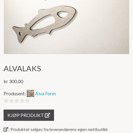
ALVALAKS
kr
300,00
Produsent:
Alva Form
0
KJØP PRODUKT
ut
av
: Produktet selges fra leverandørens egen nettbutikk
5