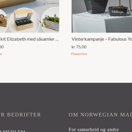
Plante kit Elizabeth med såsamler og såbrett – kr 150,00 pr stk
Vinterkampanje – Fabulous Y
00
kr
75,00
ne
Flowerline
OR BEDRIFTER
OM NORWEGIAN MA
For samarbeid og andre