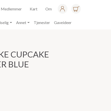
Medlemmer
Kart
Om
iselig
Annet
Tjenester
Gaveideer
KE CUPCAKE
R BLUE