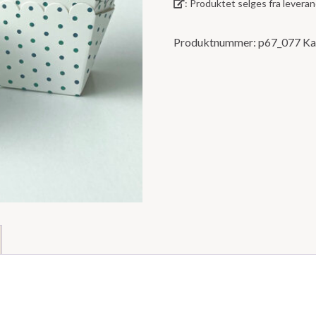
: Produktet selges fra lever
5
Produktnummer:
p67_077
Ka