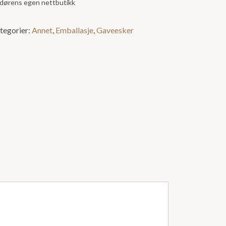
andørens egen nettbutikk
tegorier:
Annet
,
Emballasje
,
Gaveesker