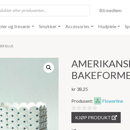
Bli medlem
ler og trevarer
Smykker
Accessories
Hudpleie
Sp
MER BLUE
AMERIKANS
BAKEFORME
kr
38,25
Produsent:
Flowerline
0
KJØP PRODUKT
ut
av