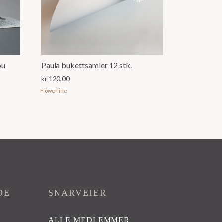
ou
Paula bukettsamler 12 stk.
kr
120,00
Flowerline
DE
SNARVEIER
ALLE MEDLEMMER