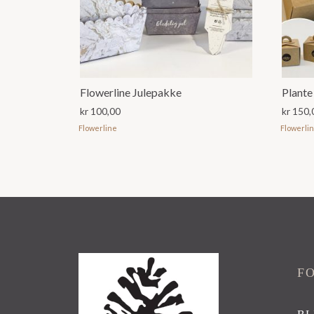
Flowerline Julepakke
kr
100,00
kr
150,
Flowerline
Flowerli
F