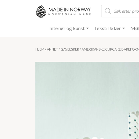
Products
search
Interiør og kunst
Tekstil & lær
Møb
HJEM
/
ANNET
/
GAVEESKER
/ AMERIKANSKE CUPCAKE BAKEFOR