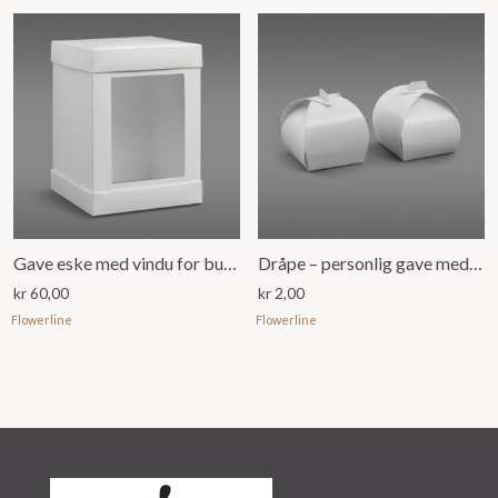
Gave eske med vindu for bukett eller dekorasjon, Hvit
Dråpe – personlig gave med plass til 1 konfekt
kr
60,00
kr
2,00
Flowerline
Flowerline