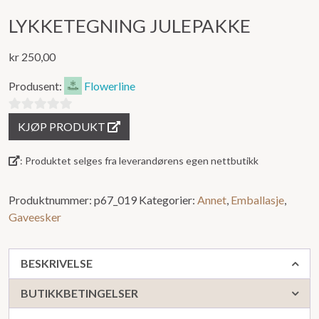
LYKKETEGNING JULEPAKKE
kr
250,00
Produsent:
Flowerline
0
KJØP PRODUKT
ut
av
: Produktet selges fra leverandørens egen nettbutikk
5
Produktnummer:
p67_019
Kategorier:
Annet
,
Emballasje
,
Gaveesker
BESKRIVELSE
BUTIKKBETINGELSER