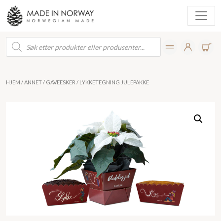
Products
search
HJEM
/
ANNET
/
GAVEESKER
/ LYKKETEGNING JULEPAKKE