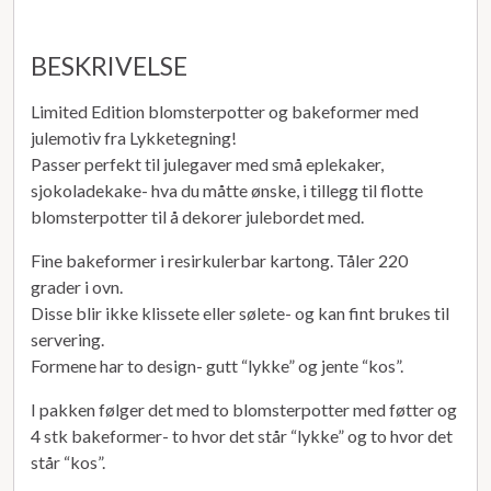
BESKRIVELSE
Limited Edition blomsterpotter og bakeformer med
julemotiv fra Lykketegning!
Passer perfekt til julegaver med små eplekaker,
sjokoladekake- hva du måtte ønske, i tillegg til flotte
blomsterpotter til å dekorer julebordet med.
Fine bakeformer i resirkulerbar kartong. Tåler 220
grader i ovn.
Disse blir ikke klissete eller sølete- og kan fint brukes til
servering.
Formene har to design- gutt “lykke” og jente “kos”.
I pakken følger det med to blomsterpotter med føtter og
4 stk bakeformer- to hvor det står “lykke” og to hvor det
står “kos”.