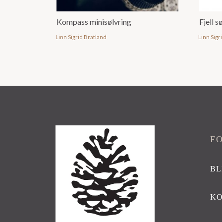
Kompass minisølvring
Fjell 
Linn Sigrid Bratland
Linn Sigr
F
BL
K