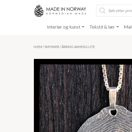
Products
search
Interiør og kunst
Tekstil & lær
Møb
HJEM
/
SMYKKER
/ ÅRRING ANHENG LITE