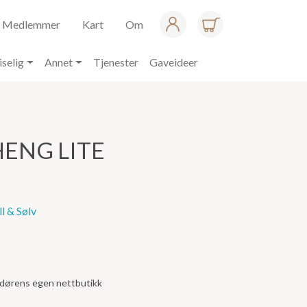
Medlemmer
Kart
Om
iselig
Annet
Tjenester
Gaveideer
ENG LITE
l & Sølv
andørens egen nettbutikk