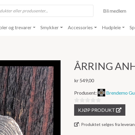
Bli medlem
ler og trevarer
Smykker
Accessories
Hudpleie
Sp
ÅRRING ANH
kr
549,00
Produsent:
Brendemo Gul
0
KJØP PRODUKT
ut
av
: Produktet selges fra lever
5