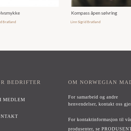
sølvsmykke
Kompass åpen sølvring
id Bratland
Linn Sigrid Bratland
OR BEDRIFTER
OM NORWEGIAN MA
For samarbeid og andre
I MEDLEM
henvendelser,
kontakt oss gje
ONTAKT
For kontaktinformasjon til vå
produsenter, se
PRODUSEN