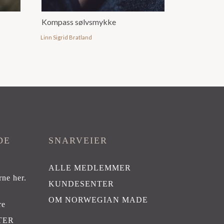
Kompass sølvsmykke
Linn Sigrid Bratland
DE
SNARVEIER
ALLE MEDLEMMER
rne her
.
KUNDESENTER
OM NORWEGIAN MADE
re
TER