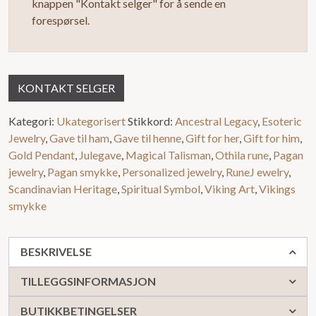
knappen "Kontakt selger" for å sende en
5
forespørsel.
KONTAKT SELGER
Kategori:
Ukategorisert
Stikkord:
Ancestral Legacy
,
Esoteric
Jewelry
,
Gave til ham
,
Gave til henne
,
Gift for her
,
Gift for him
,
Gold Pendant
,
Julegave
,
Magical Talisman
,
Othila rune
,
Pagan
jewelry
,
Pagan smykke
,
Personalized jewelry
,
RuneJ ewelry
,
Scandinavian Heritage
,
Spiritual Symbol
,
Viking Art
,
Vikings
smykke
BESKRIVELSE
TILLEGGSINFORMASJON
BUTIKKBETINGELSER