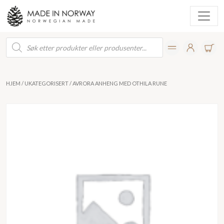
Products
search
HJEM
/
UKATEGORISERT
/ AVRORA ANHENG MED OTHILA RUNE