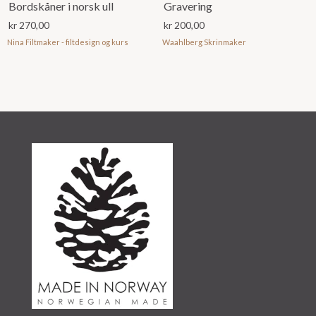
Bordskåner i norsk ull
Gravering
kr
270,00
kr
200,00
Nina Filtmaker - filtdesign og kurs
Waahlberg Skrinmaker
Dette
produktet
har
flere
varianter.
Alternativene
kan
velges
på
produktsiden