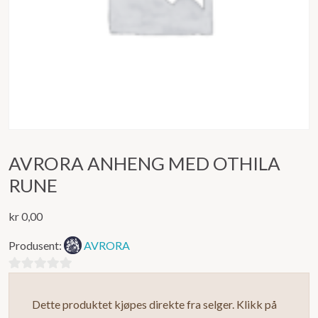
AVRORA ANHENG MED OTHILA
RUNE
kr
0,00
Produsent:
AVRORA
0
ut
Dette produktet kjøpes direkte fra selger. Klikk på
av