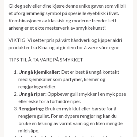
Gi deg selv eller dine kjære denne unike gaven som vil bli
et uforglemmelig symbol på spesielle øyeblikk i livet.
Kombinasjonen av klassisk og moderne trender i ett
anheng er et ekte mesterverk av smykkekunst!
VIKTIG: Vi setter pris på vårt håndverk og kjøper aldri
produkter fra Kina, og utgir dem for å være våre egne
TIPS TIL Å TA VARE PÅ SMYKKET
Unngå kjemikalier:
Det er best å unngå kontakt
med kjemikalier som parfymer, kremer og
rengjøringsmidler.
Unngå riper:
Oppbevar gull smykker i en myk pose
eller eske for å forhindre riper.
Rengjøring:
Bruk en myk klut eller børste for å
rengjøre gullet. For en dypere rengjøring kan du
bruke en løsning av varmt vann og en liten mengde
mild såpe.